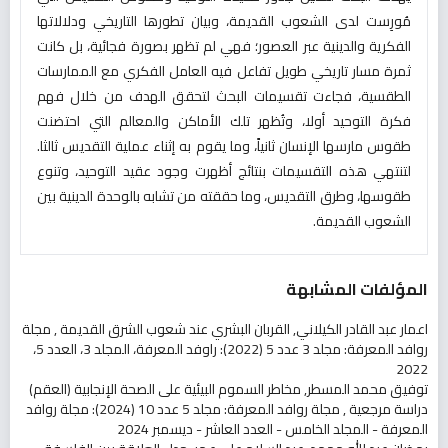
مُورِست لدى الشعوب القديمة، وبيان تطورها التاريخي ودلالاتها
الفكرية والدينية عبر العصور؛ فهي لم تظهر بصورة فجائية، بل كانت
ثمرة مسار تاريخي طويل تفاعل فيه العامل الفكري مع الممارسات
الطقسية، فجاءت تقسيمات البحث لتحقق الهدف من خلال فهم
فكرة التوحيد أولا، وتُظهر تلك الأماكن والمعالم التي احتضنت
طقوس مارسها الإنسان ثانياً، وما يقوم به إثناء عملية التقديس ثالثا.
لتنتهي هذه التقسيمات بنتائج أظهرت وجود عقيد التوحيد، وتنوع
طقوسها، وطرق التقديس، وما حققته من تشابه بالوحدة الدينية بين
الشعوب القديمة.
المؤلفات المشابهة
اعمار عبد القادر الكيلاني,
القربان البشري عند شعوب الشرق القديمة
,
مجلة
روافد المعرفة: مجلد 3 عدد 5 (2022): راوفد المعرفة، المجلد 3، العدد 5،
2022
توفيق محمد المسطر,
مخاطر السموم البيئية على الصحة الإنجابية (العقم)
دراسة مرجعية
,
مجلة روافد المعرفة: مجلد 5 عدد 10 (2024): مجلة روافد
المعرفة - المجلد الخامس - العدد العاشر - ديسمبر 2024