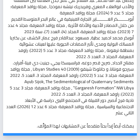
رمضان عبد الله محمد, عبد السلام علي عمر,
جدل العلاقة بين الفلسفة
والأدب ابوالعلاء المعري وفريدريك نيتشه نموذجا
,
مجلة روافد المعرفة:
مجلد 5 عدد 9 (2024): مجلة روافد المعرفة
أبوبــــــــكر الغـــــــــاير,
التجارة الفينيقية في عالم البحر المتوسط القديم
من خلال المصادر الأدبية والأدلة الأثرية
,
مجلة روافد المعرفة: مجلد 4 عدد
7 (2023): مجلة روافد المعرفة، المجلد (4)، العدد (7)، سنة 2023
أبوبكر محمد احميد عطية, مسعود عبدالقادر فرج عمار,
الكشف عن بكتريا
المسالك البولية ومدى تأثير المضادات الحيوية عليها لعينات عشوائية
بمنطقة ترهونة
,
مجلة روافد المعرفة: مجلد 3 عدد 5 (2022): راوفد
المعرفة، المجلد 3، العدد 5، 2022
مفتاح الحداد,
ضريح قصر دوغه، فرانسيسكا بيجي، جينيت دي فيتا-أفرارد،
سيرجو فونتانا، و جانلوكا شينقو Libyan Studies 40 (2009)
,
مجلة روافد
المعرفة: مجلد 3 عدد 5 (2022): راوفد المعرفة، المجلد 3، العدد 5، 2022
Ayub Sijok,
The Sedimentological of Quaternary Sediments
“Gargaresh Formation” NW Libya
,
مجلة روافد المعرفة: مجلد 3 عدد 5
(2022): راوفد المعرفة، المجلد 3، العدد 5، 2022
نادية فرج أنصير,
دور القبيلة في المجتمع الليبي دراسة في الأبعاد
الاجتماعية والسياسية
,
مجلة روافد المعرفة: مجلد 6 عدد 12 (2026): العدد
الثاني عشر
يمكنك أيضاً
إبدأ بحثاً متقدماً عن المشابهات
لهذا المؤلَّف.