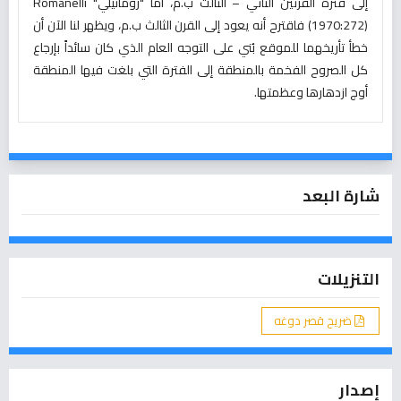
إلى فترة القرنين الثاني – الثالث ب.م، أما "رومانيلي" Romanelli
(1970:272) فاقترح أنه يعود إلى القرن الثالث ب.م، ويظهر لنا الآن أن
خطأ تأريخهما للموقع بُني على التوجه العام الذي كان سائداً بإرجاع
كل الصروح الفخمة بالمنطقة إلى الفترة التي بلغت فيها المنطقة
أوج ازدهارها وعظمتها.
شارة البعد
التنزيلات
ضريح قصر دوغه
إصدار