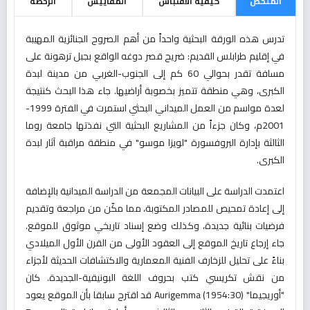
الملخص
كيفية الاقتباس
المقاييس
الرخصة
تدرس هذه الورقة البحثية واحداً من أهم الصروح الجنائزية المهيبة
في إقليم طرابلس القديم: ضريح قصر دوغه الواقع بجبل ترهونة على
مسافة تقدر بحوالي 60 كم إلى الجنوب-الغربي من مدينة لبدة
الكبرى، وهي منطقة تتميز بخصوبة أراضيها. جاء هذا البحث كنتيجة
لعدة مواسم من العمل الميداني البحثي استمرت في الفترة 1999-
2001م، وكان جزءاً من المشاريع البحثية التي نفذتها جامعة روما
الثالثة بإدارة البروفسورة "لويزا موسو" في منطقة مراقبة آثار لبدة
الكبرى.
اعتمدت الدراسة على البيانات المجمعة من الدراسة الميدانية بالإضافة
إلى إعادة تمحيص للمصادر المكتوبة، مما مكّن من مراجعة وتقديم
فرضيات بنائية جديدة، وكذلك وضع إسناد تاريخي موثوق للموقع.
جاء إرجاع تاريخ الموقع إلى العقود الأولى من القرن الأول الميلادي
بناءً على تحليل للزخارف الفنية المعمارية والاكتشافات الحديثة لأجزاء
من نقش تكريسي كتب بحروف اللغة البونيقية-الجديدة. كان
"أوريجيما" Aurigemma (1954:30) قد اقترح سابقا بأن الموقع يعود