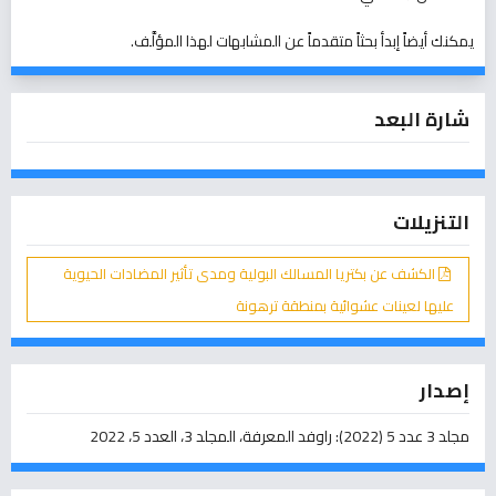
يمكنك أيضاً
إبدأ بحثاً متقدماً عن المشابهات
لهذا المؤلَّف.
شارة البعد
التنزيلات
الكشف عن بكتريا المسالك البولية ومدى تأثير المضادات الحيوية
عليها لعينات عشوائية بمنطقة ترهونة
إصدار
مجلد 3 عدد 5 (2022): راوفد المعرفة، المجلد 3، العدد 5، 2022