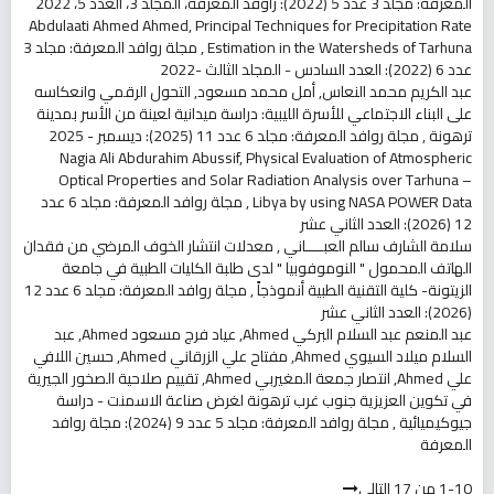
المعرفة: مجلد 3 عدد 5 (2022): راوفد المعرفة، المجلد 3، العدد 5، 2022
Abdulaati Ahmed Ahmed,
Principal Techniques for Precipitation Rate
Estimation in the Watersheds of Tarhuna
,
مجلة روافد المعرفة: مجلد 3
عدد 6 (2022): العدد السادس - المجلد الثالث -2022
عبد الكريم محمد النعاس, أمل محمد مسعود,
التحول الرقمي وانعكاسه
على البناء الاجتماعي للأسرة الليبية: دراسة ميدانية لعينة من الأسر بمدينة
ترهونة
,
مجلة روافد المعرفة: مجلد 6 عدد 11 (2025): ديسمبر - 2025
Nagia Ali Abdurahim Abussif,
Physical Evaluation of Atmospheric
Optical Properties and Solar Radiation Analysis over Tarhuna –
Libya by using NASA POWER Data
,
مجلة روافد المعرفة: مجلد 6 عدد
12 (2026): العدد الثاني عشر
سلامة الشارف سالم العبــــاني ,
معدلات انتشار الخوف المرضي من فقدان
الهاتف المحمول " النوموفوبيا " لدى طلبة الكليات الطبية في جامعة
الزيتونة- كلية التقنية الطبية أنموذجاً
,
مجلة روافد المعرفة: مجلد 6 عدد 12
(2026): العدد الثاني عشر
عبد المنعم عبد السلام البركي Ahmed, عياد فرج مسعود Ahmed, عبد
السلام ميلاد السيوي Ahmed, مفتاح علي الزرقاني Ahmed, حسين اللافي
علي Ahmed, انتصار جمعة المغيربي Ahmed,
تقييم صلاحية الصخور الجيرية
في تكوين العزيزية جنوب غرب ترهونة لغرض صناعة الاسمنت - دراسة
جيوكيميائية
,
مجلة روافد المعرفة: مجلد 5 عدد 9 (2024): مجلة روافد
المعرفة
1-10 من 17
التالي