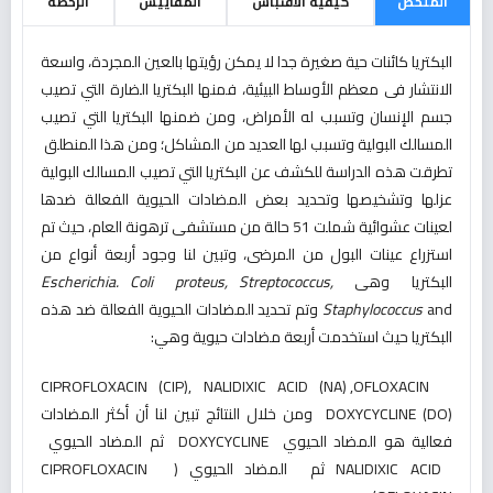
الملخص
كيفية الاقتباس
المقاييس
الرخصة
البكتريا كائنات حية صغيرة جدا لا يمكن رؤيتها بالعين المجردة، واسعة
الانتشار فى معظم الأوساط البيئية، فمنها البكتريا الضارة التي تصيب
جسم الإنسان وتسبب له الأمراض، ومن ضمنها البكتريا التي تصيب
المسالك البولية وتسبب لها العديد من المشاكل؛ ومن هذا المنطلق
تطرقت هذه الدراسة للكشف عن البكتريا التي تصيب المسالك البولية
عزلها وتشخيصها وتحديد بعض المضادات الحيوية الفعالة ضدها
لعينات عشوائية شملت 51 حالة من مستشفى ترهونة العام، حيث تم
استزراع عينات البول من المرضى، وتبين لنا وجود أربعة أنواع من
البكتريا وهى
Streptococcus,
proteus,
Escherichia. Coli
Staphylococcus
and وتم تحديد المضادات الحيوية الفعالة ضد هذه
البكتريا حيث استخدمت أربعة مضادات حيوية وهي:
CIPROFLOXACIN (CIP), NALIDIXIC ACID (NA) ,OFLOXACIN
DOXYCYCLINE (DO) ومن خلال النتائج تبين لنا أن أكثر المضادات
فعالية هو المضاد الحيوي DOXYCYCLINE ثم المضاد الحيوي
NALIDIXIC ACID ثم المضاد الحيوي (CIPROFLOXACIN