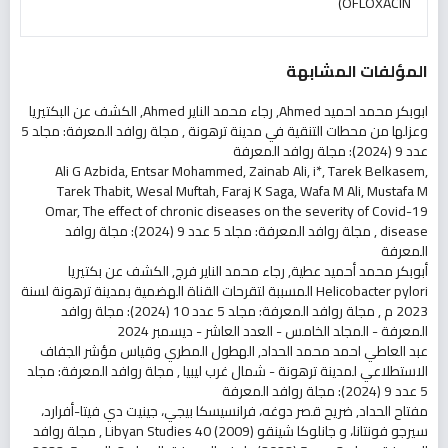
OFLOXACIN)
المؤلفات المشابهة
ابوبكر محمد احميد Ahmed, رجاء محمد الناير Ahmed,
الكشف عن البكتيريا
وعزلها من محطات التنقية في مدينة ترهونة
,
مجلة روافد المعرفة: مجلد 5
عدد 9 (2024): مجلة روافد المعرفة
Ali G Azbida, Entsar Mohammed, Zainab Ali, i*, Tarek Belkasem,
Tarek Thabit, Wesal Muftah, Faraj K Saga, Wafa M Ali, Mustafa M
Omar,
The effect of chronic diseases on the severity of Covid-19
disease
,
مجلة روافد المعرفة: مجلد 5 عدد 9 (2024): مجلة روافد
المعرفة
أبوبكر محمد أحميد عطية, رجاء محمد الناير فرج,
الكشف عن بكتيريا
Helicobacter pylori المسببة لتقرحات القناة الهضمية بمدينة ترهونة لسنة
2023 م
,
مجلة روافد المعرفة: مجلد 5 عدد 10 (2024): مجلة روافد
المعرفة - المجلد الخامس - العدد العاشر - ديسمبر 2024
عبد العاطي احمد محمد الحداد,
الهطول المطري وقياس مؤشر الجفاف
الاستطلاعي لمدينة ترهونة - شمال غرب ليبيا
,
مجلة روافد المعرفة: مجلد
5 عدد 9 (2024): مجلة روافد المعرفة
مفتاح الحداد,
ضريح قصر دوغه، فرانسيسكا بيجي، جينيت دي فيتا-أفرارد،
سيرجو فونتانا، و جانلوكا شينقو Libyan Studies 40 (2009)
,
مجلة روافد