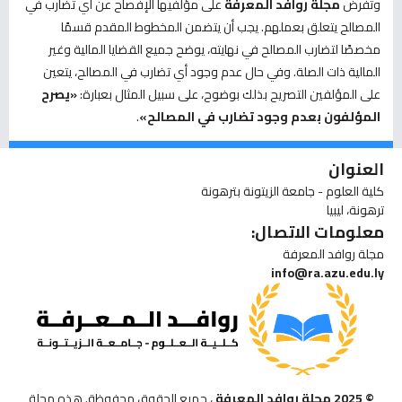
وتفرض
مجلة روافد المعرفة
على مؤلفيها الإفصاح عن أي تضارب في
المصالح يتعلق بعملهم. يجب أن يتضمن المخطوط المقدم قسمًا
مخصصًا لتضارب المصالح في نهايته، يوضح جميع القضايا المالية وغير
المالية ذات الصلة. وفي حال عدم وجود أي تضارب في المصالح، يتعين
على المؤلفين التصريح بذلك بوضوح، على سبيل المثال بعبارة:
«يصرح
المؤلفون بعدم وجود تضارب في المصالح»
.
العنوان
كلية العلوم - جامعة الزيتونة بترهونة
ترهونة، ليبيا
معلومات الاتصال:
مجلة روافد المعرفة
info@ra.azu.edu.ly
© 2025 مجلة روافد المعرفة
، جميع الحقوق محفوظة. هذه مجلة