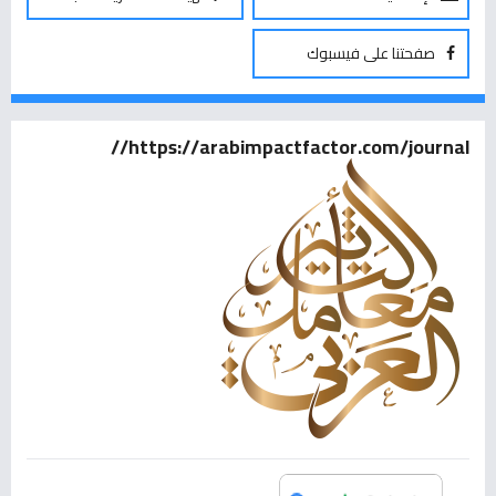
صفحتنا على فيسبوك
https://arabimpactfactor.com/journal//