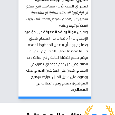
لمحرري الطب
، بأنها
«المواقف التي يمكن
أن تؤثر فيها المصالح المالية أو الشخصية
الأخرى على الحكم المهني للباحث أثناء إجراء
البحث أو الإبلاغ عنه»
.
وتفرض
مجلة روافد المعرفة
على مؤلفيها
الإفصاح عن أي تضارب في المصالح يتعلق
بعملهم. يجب أن يتضمن المخطوط المقدم
قسمًا مخصصًا لتضارب المصالح في نهايته،
يوضح جميع القضايا المالية وغير المالية ذات
الصلة. وفي حال عدم وجود أي تضارب في
المصالح، يتعين على المؤلفين التصريح بذلك
بوضوح، على سبيل المثال بعبارة:
«يصرح
المؤلفون بعدم وجود تضارب في
المصالح»
.