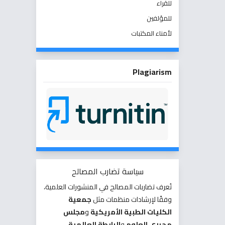
للقراء
للمؤلفين
لأمناء المكتبات
Plagiarism
سياسة تضارب المصالح
تُعرف تضاربات المصالح في المنشورات العلمية،
وفقًا لإرشادات منظمات مثل
جمعية
الكليات الطبية الأمريكية
و
مجلس
محرري العلوم
و
الرابطة العالمية