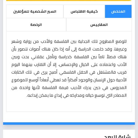
الملخص
كيفية الاقتباس
السير الشخصية للمؤلفين
المقاييس
الرخصة
للوضع المطروح تلك الجدلية بين الفلسفة والأدب من رواية وشعر
وغيرها، وقد خلصت الدراسة إلى أنه إذا كان هناك أصوات تتصور بأن
هناك فصلاً تاماً بين الفلسفة كدراسة وتأمل عقلاني بحت وبين
الأدب واعتماده على الخيال والإحساس، إلا أن التقارب بينهما اليوم
قريب فالمشتغل في الحقل الفلسفي أصبح يرى في تلك الكتابات
الأدبية حول الإنسان والوجود أفكاراً قد تعطي أبعاداً أوسع للموضوع
المدروس في حين يدرك الأديب قيمة الفلسفة لأنها واحدة من
المصادر التي توسع خياله ومداركه في إبداع ما يمكن إبداعه.
شارة البعد