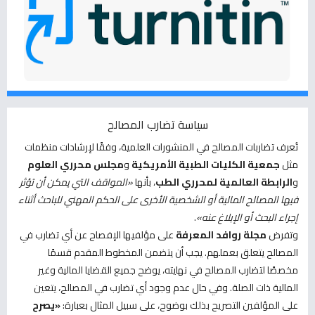
سياسة تضارب المصالح
تُعرف تضاربات المصالح في المنشورات العلمية، وفقًا لإرشادات منظمات
مثل
جمعية الكليات الطبية الأمريكية
و
مجلس محرري العلوم
و
الرابطة العالمية لمحرري الطب
، بأنها
«المواقف التي يمكن أن تؤثر
فيها المصالح المالية أو الشخصية الأخرى على الحكم المهني للباحث أثناء
إجراء البحث أو الإبلاغ عنه»
.
وتفرض
مجلة روافد المعرفة
على مؤلفيها الإفصاح عن أي تضارب في
المصالح يتعلق بعملهم. يجب أن يتضمن المخطوط المقدم قسمًا
مخصصًا لتضارب المصالح في نهايته، يوضح جميع القضايا المالية وغير
المالية ذات الصلة. وفي حال عدم وجود أي تضارب في المصالح، يتعين
على المؤلفين التصريح بذلك بوضوح، على سبيل المثال بعبارة:
«يصرح