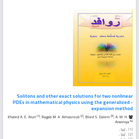
Solitons and other exact solutions for two nonlinear
PDEs in mathematical physics using the generalized -
expansion method
(1)
(2)
(3)
, Ragab M. A. Almasroub
, Blied S. Dalem
, A. M. H.
Khaled A. E. Alurr
(4)
Arwiniya
(1) , ليبيا ,
(2) , ليبيا ,