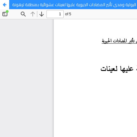
بولية ومدى تأثير المضادات الحيوية عليها لعينات عشوائية بمنطقة ترهونة