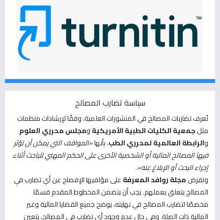
سياسة تضارب المصالح
تُعرف تضاربات المصالح في المنشورات العلمية، وفقًا لإرشادات منظمات
مثل
جمعية الكليات الطبية الأمريكية
و
مجلس محرري العلوم
و
الرابطة العالمية لمحرري الطب
، بأنها
«المواقف التي يمكن أن تؤثر
فيها المصالح المالية أو الشخصية الأخرى على الحكم المهني للباحث أثناء
إجراء البحث أو الإبلاغ عنه»
.
وتفرض
مجلة روافد المعرفة
على مؤلفيها الإفصاح عن أي تضارب في
المصالح يتعلق بعملهم. يجب أن يتضمن المخطوط المقدم قسمًا
مخصصًا لتضارب المصالح في نهايته، يوضح جميع القضايا المالية وغير
المالية ذات الصلة. وفي حال عدم وجود أي تضارب في المصالح، يتعين