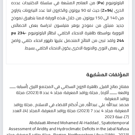
البلوتونيوم (
Pu
) من العناصر المشعة في سلسلة الاكتنيدات عدده
الذري (
Z=94
) حيث له 90 بروتون والكترون اما عدد النيترونات يتراوح
من 140 الى 150 بروتون. من خلال هذه الورقة قمنا بتطبيق نموذج
جديد منبثق من نموذج بوهر متيلسون لدراسة بعض الخصائص
النووية بواسطة ظاهرة الانحناء الخلفي لنظائر البلوتونيوم
pu 234-
244
ولقد تبين من النتائج المتحصل عليها ظهور انحناء خلفي واضح
في بعض النوى والانوية الاخرى يكون الانحناء الخلفي بسيط.
المؤلفات المشابهة
مفتاح صالح الفيل,
ظاهرة النزوح السكاني في المجتمع الليبي (أسبابه ـــــ
واقعه ــــــ آثاره)
,
مجلة روافد المعرفة: مجلد 4 عدد 8 (2023): مجلة
روافد المعرفة
محمد عبدالله علي عبدالله,
من أحكام القضاء في الاسلام
,
مجلة روافد
المعرفة: مجلد 4 عدد 7 (2023): مجلة روافد المعرفة، المجلد (4)، العدد
(7)، سنة 2023
Abdulaati Ahmed Mohamed Al-Haddad ,
Spatiotemporal
Assessment of Aridity and Hydroclimatic Deficits in the Jabal Nafusa
Region, Northwestern Libya (1994–2023)
,
مجلة روافد المعرفة: مجلد