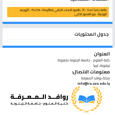
طاقة جاما (E- Gos)، ظاهرة الانحناء الخلفي لنظائرPu234-244 ، (الزوجية،
الزوجية)، عزم القصور الذاتي.
جدول المحتويات
العنوان
كلية العلوم - جامعة الزيتونة بترهونة
ترهونة، ليبيا
معلومات الاتصال:
مجلة روافد المعرفة
info@ra.azu.edu.ly