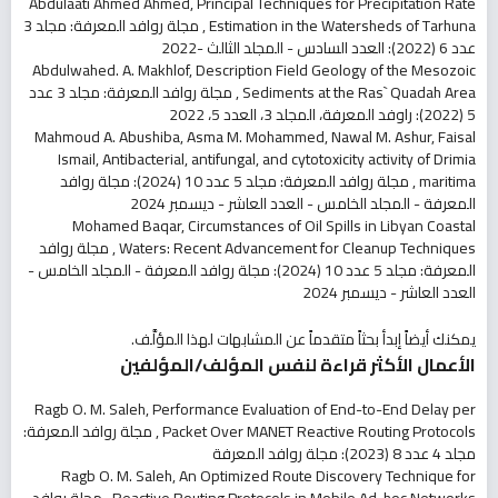
Abdulaati Ahmed Ahmed,
Principal Techniques for Precipitation Rate
Estimation in the Watersheds of Tarhuna
,
مجلة روافد المعرفة: مجلد 3
عدد 6 (2022): العدد السادس - المجلد الثالث -2022
Abdulwahed. A. Makhlof,
Description Field Geology of the Mesozoic
Sediments at the Ras` Quadah Area
,
مجلة روافد المعرفة: مجلد 3 عدد
5 (2022): راوفد المعرفة، المجلد 3، العدد 5، 2022
Mahmoud A. Abushiba, Asma M. Mohammed, Nawal M. Ashur, Faisal
Ismail,
Antibacterial, antifungal, and cytotoxicity activity of Drimia
maritima
,
مجلة روافد المعرفة: مجلد 5 عدد 10 (2024): مجلة روافد
المعرفة - المجلد الخامس - العدد العاشر - ديسمبر 2024
Mohamed Baqar,
Circumstances of Oil Spills in Libyan Coastal
Waters: Recent Advancement for Cleanup Techniques
,
مجلة روافد
المعرفة: مجلد 5 عدد 10 (2024): مجلة روافد المعرفة - المجلد الخامس -
العدد العاشر - ديسمبر 2024
يمكنك أيضاً
إبدأ بحثاً متقدماً عن المشابهات
لهذا المؤلَّف.
الأعمال الأكثر قراءة لنفس المؤلف/المؤلفين
Ragb O. M. Saleh,
Performance Evaluation of End-to-End Delay per
Packet Over MANET Reactive Routing Protocols
,
مجلة روافد المعرفة:
مجلد 4 عدد 8 (2023): مجلة روافد المعرفة
Ragb O. M. Saleh,
An Optimized Route Discovery Technique for