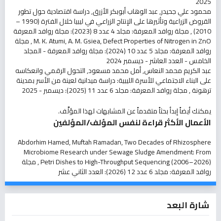
2025
محمود علي جحيدر, عبد الوهاب أبوبكر الأزرق,
دراسة اقتصادية حول تطور
القروض الزراعية وتأثيرها على الإنتاج الزراعي في ليبيا خلال الفترة (1990 –
2010)
,
مجلة روافد المعرفة: مجلد 4 عدد 8 (2023): مجلة روافد المعرفة
Defect Properties of Nitrogen in ZnO
M. K. Atumi, A. M. Gsiea,
,
مجلة
روافد المعرفة: مجلد 5 عدد 10 (2024): مجلة روافد المعرفة - المجلد
الخامس - العدد العاشر - ديسمبر 2024
عبد الكريم محمد النعاس, أمل محمد مسعود,
التحول الرقمي وانعكاسه
على البناء الاجتماعي للأسرة الليبية: دراسة ميدانية لعينة من الأسر بمدينة
ترهونة
,
مجلة روافد المعرفة: مجلد 6 عدد 11 (2025): ديسمبر - 2025
يمكنك أيضاً
إبدأ بحثاً متقدماً عن المشابهات
لهذا المؤلَّف.
الأعمال الأكثر قراءة لنفس المؤلف/المؤلفين
Abdorhim Hamed, Muftah Ramadan,
Two Decades of Rhizosphere
Microbiome Research under Sewage Sludge Amendment: From
Petri Dishes to High-Throughput Sequencing (2006–2026)
,
مجلة
روافد المعرفة: مجلد 6 عدد 12 (2026): العدد الثاني عشر
شارة البعد