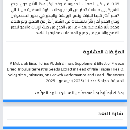
0.05 في كل الصفات المدروسة وقد تركز هذا التأثير حول جذع
الشجرة إلى مسافة 3متر من الجدع وكانت التربة السطحية من 1 الي
7سم أكثر تثبيط للإنبات ونمو الرويشة والجذير في بذور المحصولين
وكان الجذير أكثر تأثراً بالمثبطات في الشعير أكثر من القمح. ولم يلاحظ
وجود تأثير مثبط عند بعد 4 متر من الجدع من حيث الإنبات والنمو لبذور
القمح والشعير في جميع المعاملات مقارنة بالشاهد.
المؤلفات المشابهة
A Mubarak Eisa, I Idriss Abdelrahman,
Supplement Effect of Freeze
Dried Tribulus terrestris Seeds Extract in Feed of Nile Tilapia Fries O.
niloticus, on Growth Performance and Feed Efficiencies
,
مجلة روافد
المعرفة: مجلد 6 عدد 11 (2025): ديسمبر - 2025
يمكنك أيضاً
إبدأ بحثاً متقدماً عن المشابهات
لهذا المؤلَّف.
شارة البعد