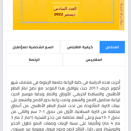
الملخص
كيفية الاقتباس
السير الشخصية للمؤلفين
المقاييس
الرخصة
أجريت هذه الدراسة في كلية الزراعة جامعة الزيتونة في منتصف شهر
أكتوبر خريف 2017 حيث يتوافق هذا الموعد مع نضج ثمار البطم
الأطلسي والتساقط الخريفي للأوراق والثمار وبداية موسم الحرث
لزراعة محاصيل القمح والشعير، وتمت زراعة بذور القمح والشعير على
عينات التربة المأخوذة من تحت اشجار البطم الأطلسي من أعماق
مختلفة من التربة السطحية، الأول من عمق 1-7 سم والثاني من
عمق 7-15سم وعلى أبعاد مختلفة من جذع الشجرة (1متر 2 متر 3
متر 4 متر) وتأثيرها على نسبة الإنبات وصفات النمو (طول الجذير
والرويشة)، ومن خلال النتائج اتضح وجود فروق معنوية عند مستوى