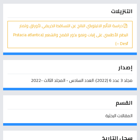
التنزيلات
دراسة التأثير الاليلوبثي الناتج عن التساقط الخريفي لأوراق وثمار
البطم الأطلسي على إنبات ونمو بذور القمح والشعير (Pistacia atlantica
– Desf)
إصدار
مجلد 3 عدد 6 (2022): العدد السادس - المجلد الثالث -2022
القسم
المقالات البحثية
سجل التاريخ