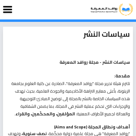
سياسات النشر
سياسات النشر - مجلة روافد المعرفة
مقدمة
:
تلتزم هيئة تحرير مجلة "روافد المعرفة"، الصادرة عن كلية العلوم بجامعة
الزيتونة، بأعلى معايير النزاهة الأكاديمية والجودة العلمية، بحيث تهدف
هذه السياسات الخاصة بالنشر بالمجلة إلى توضيح المبادئ التوجيهية
والإجراءات التي تحكم عملية النشر في المجلة، بما يضمن الشفافية
والعدالة لجميع الأطراف المعنية:
المؤلفين، والمحكّمين، والقراء
.
أهداف ونطاق المجلة
(Aims and Scope)
"روافد المعرفة" هي مجلة علمية دولية محكّمة،
نصف سنوية،
وتهدف