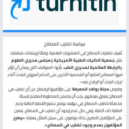
سياسة تضارب المصالح
تُعرف تضاربات المصالح في المنشورات العلمية، وفقًا لإرشادات منظمات
مثل
جمعية الكليات الطبية الأمريكية
و
مجلس محرري العلوم
و
الرابطة العالمية لمحرري الطب
، بأنها
«المواقف التي يمكن أن تؤثر
فيها المصالح المالية أو الشخصية الأخرى على الحكم المهني للباحث أثناء
إجراء البحث أو الإبلاغ عنه»
.
وتفرض
مجلة روافد المعرفة
على مؤلفيها الإفصاح عن أي تضارب في
المصالح يتعلق بعملهم. يجب أن يتضمن المخطوط المقدم قسمًا
مخصصًا لتضارب المصالح في نهايته، يوضح جميع القضايا المالية وغير
المالية ذات الصلة. وفي حال عدم وجود أي تضارب في المصالح، يتعين
على المؤلفين التصريح بذلك بوضوح، على سبيل المثال بعبارة:
«يصرح
المؤلفون بعدم وجود تضارب في المصالح»
.