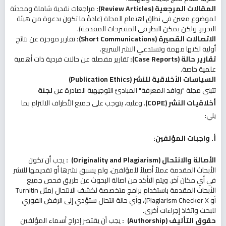
المقالات المرجعية
(Review Articles):
مراجعات نقدية شاملة ومحدثة
لموضوع معين في نطاق اهتمام المجلة (عادةً ما تكون بدعوة من هيئة
التحرير، ولكن يمكن النظر في المقترحات المقدمة).
الاتصالات القصيرة
(Short Communications):
تقارير موجزة عن نتائج
أولية لكنها مهمة وتستدعي النشر السريع.
تقارير حالة
(Case Reports):
تقارير مفصلة عن حالات فردية ذات أهمية
علمية خاصة.
السياسات الأخلاقية للنشر
(Publication Ethics)
تتبنى مجلة "روافد المعرفة" المبادئ التوجيهية الصادرة عن
لجنة
أخلاقيات النشر
(COPE)
. وعليه، يتوجب على جميع الأطراف الالتزام بما
يلي:
أ. واجبات المؤلفين
:
الأصالة والانتحال
(Originality and Plagiarism)
:
يجب أن تكون
الأبحاث المقدمة عملاً أصيلاً للمؤلفين، ولم يسبق نشرها أو تقديمها للنشر
في أي مكان آخر. ويتم التأكد من اصالة البحوث عن طريق فحص جميع
الأبحاث المقدمة باستخدام برامج متخصصة لكشف الانتحال (مثل Turnitin
أو Plagiarism Checker X)، وأي حالة انتحال ستؤدي إلى الرفض الفوري
للبحث واتخاذ إجراءات أخرى.
حقوق التأليف
(Authorship)
:
يجب أن يقتصر إدراج أسماء المؤلفين