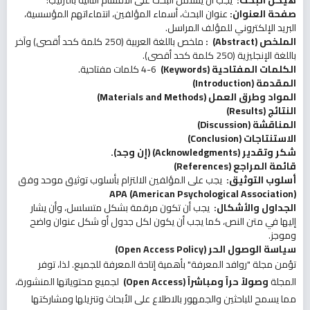
هيكل البحث
:
يجب أن يشتمل البحث على الأقسام التالية بالترتيب:
صفحة العنوان
:
عنوان البحث، أسماء المؤلفين، انتماءاتهم المؤسسية،
البريد الإلكتروني للمؤلف المراسل.
الملخص
(Abstract)
:
ملخص باللغة العربية (250 كلمة كحد أقصى) وآخر
باللغة الإنجليزية (250 كلمة كحد أقصى).
الكلمات المفتاحية
(Keywords)
4-6 كلمات مفتاحية.
المقدمة
(Introduction)
المواد وطرق العمل
(Materials and Methods)
النتائج
(Results)
المناقشة
(Discussion)
الاستنتاجات
(Conclusion)
شكر وتقدير
(Acknowledgments)
(
إن وجد
)
.
قائمة المراجع
(References)
أسلوب التوثيق
:
يجب على المؤلفين الالتزام بأسلوب توثيق موحد وفق
APA (American Psychological Association)
الجداول والأشكال
:
يجب أن تكون مرقمة بشكل متسلسل، وأن يشار
إليها في متن النص، كما يجب أن يكون لكل جدول أو شكل عنوان واضح
وموجز.
سياسة الوصول الحر
(Open Access Policy)
تؤمن مجلة "روافد المعرفة" بأهمية إتاحة المعرفة للجميع. لذا، توفر
المجلة
وصولاً حراً ومباشراً
(Open Access)
لجميع محتوياتها المنشورة،
مما يسمح للباحثين والجمهور بالاطلاع على الأبحاث وتنزيلها ومشاركتها