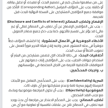
على من ساهموا بشكل كبير في تصميم البحث، أو تنفيذه، أو تحليل بياناته،
أو كتابته. يجب على المؤلف المراسل (Corresponding Author) التأكد من
موافقة جميع المؤلفين المشاركين على النسخة النهائية للبحث قبل
تقديمه.
الإفصاح وتضارب المصالح
(Disclosure and Conflicts of Interest)
:
يجب على المؤلفين الإفصاح عن أي تضارب في المصالح (مالي أو غير
مالي) قد يؤثر على تفسير نتائجهم، كما يجب ذكر جميع مصادر التمويل
للبحث.
الأخطاء الجوهرية في الأعمال المنشورة
:
إذا اكتشف المؤلف خطأً
جوهرياً في بحثه المنشور، فمن واجبه إبلاغ هيئة التحرير فوراً للعمل على
تصويب الخطأ أو سحب البحث.
أخلاقيات البحث
:
في حالة الأبحاث التي تتضمن مشاركين من البشر أو
استخدام حيوانات التجارب، يجب على المؤلفين إثبات حصولهم على
الموافقات الأخلاقية اللازمة من اللجان المختصة في مؤسساتهم.
ب. واجبات المحكّمين
:
السرية
(Confidentiality)
:
يجب على المحكّمين التعامل مع الأبحاث
المرسلة إليهم بسرية تامة وعدم مشاركتها مع أي طرف ثالث.
الموضوعية
(Objectivity)
:
يجب أن تكون المراجعة موضوعية وبناءة،
مع تجنب النقد الشخصي.
تضارب المصالح
:
يجب على المحكّم الاعتذار عن مراجعة أي بحث يوجد
فيه تضارب في المصالح ناتج عن علاقات تنافسية أو تعاونية مع أي من