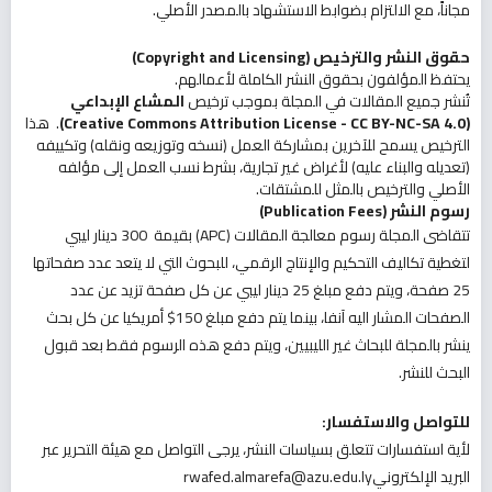
مجاناً، مع الالتزام بضوابط الاستشهاد بالمصدر الأصلي.
حقوق النشر والترخيص
(Copyright and Licensing)
يحتفظ المؤلفون بحقوق النشر الكاملة لأعمالهم.
تُنشر جميع المقالات في المجلة بموجب ترخيص
المشاع الإبداعي
(Creative Commons Attribution License - CC BY-NC-SA 4.0)
. هذا
الترخيص يسمح للآخرين بمشاركة العمل (نسخه وتوزيعه ونقله) وتكييفه
(تعديله والبناء عليه) لأغراض غير تجارية، بشرط نسب العمل إلى مؤلفه
الأصلي والترخيص بالمثل للمشتقات.
رسوم النشر
(Publication Fees)
تتقاضى المجلة رسوم معالجة المقالات (APC) بقيمة 300 دينار ليبي
لتغطية تكاليف التحكيم والإنتاج الرقمي، للبحوث التي لا يتعد عدد صفحاتها
25 صفحة، ويتم دفع مبلغ 25 دينار ليبي عن كل صفحة تزيد عن عدد
الصفحات المشار اليه آنفا، بينما يتم دفع مبلغ 150$ أمريكيا عن كل بحث
ينشر بالمجلة للبحاث غير الليبيين، ويتم دفع هذه الرسوم فقط بعد قبول
البحث للنشر.
للتواصل والاستفسار
:
لأية استفسارات تتعلق بسياسات النشر، يرجى التواصل مع هيئة التحرير عبر
البريد
الإلكترونيrwafed.almarefa@azu.edu.ly