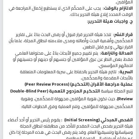
المؤلفين.
الالتزام بالوقت
:
يجب على المحكّم الذي لا يستطيع إكمال المراجعة في
الوقت المحدد إبلاغ هيئة التحرير بذلك.
ج. واجبات هيئة التحرير
:
قرار النشر
:
تتخذ هيئة التحرير قرار قبول أو رفض البحث بناءً على تقارير
المحكّمين وأهمية البحث وأصالته ومدى ملاءمته لنطاق المجلة، علما بأن
القرار نهائي وغير قابل للطعن.
العدالة والنزاهة
:
يتم تقييم جميع الأبحاث بناءً على محتواها العلمي
فقط، بغض النظر عن عرق المؤلفين أو جنسهم أو دينهم أو جنسيتهم أو
انتمائهم المؤسسي.
السرية
:
تلتزم هيئة التحرير بالحفاظ على سرية المعلومات المتعلقة
بالأبحاث المقدمة والمحكّمين.
عملية مراجعة الأقران (التحكيم)
(Peer Review Process)
تتبع المجلة سياسة
التحكيم المزدوج التعمية
(Double-Blind Peer
Review)
، حيث تكون هوية المؤلفين مجهولة للمحكّمين، وهوية
المحكّمين مجهولة للمؤلفين، وتتم العملية وفق الخطوات التالية:
الفحص المبدئي
(Initial Screening)
:
يقوم رئيس التحرير أو أحد أعضاء
هيئة التحرير بفحص البحث المقدم للتأكد من مطابقته لنطاق المجلة
وسياساتها وتنسيقها العام، وقد يتم رفض البحث في هذه المرحلة إذا كان
غير ملائم أو يفتقر إلى الجودة المطلوبة.