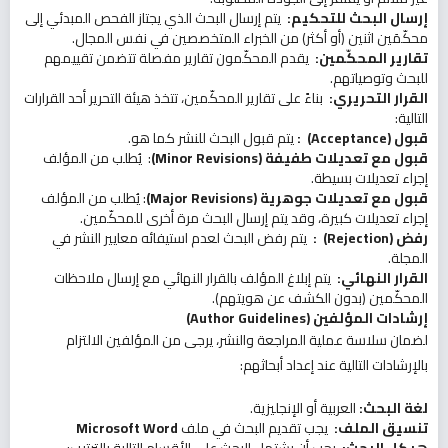
إرسال البحث للتحكيم
:
يتم إرسال البحث الذي يجتاز الفحص المبدئي إلى
محكّمَين اثنين (أو أكثر) من الخبراء المتخصصين في نفس المجال.
تقارير المحكّمين
:
يقدم المحكّمون تقارير مفصلة تتضمن تقييمهم
للبحث وتوصياتهم.
القرار التحريري
:
بناءً على تقارير المحكّمين، تتخذ هيئة التحرير أحد القرارات
التالية:
قبول
(Acceptance)
:
يتم قبول البحث للنشر كما هو.
قبول مع تعديلات طفيفة
(Minor Revisions)
: يُطلب من المؤلف
إجراء تعديلات بسيطة.
قبول مع تعديلات جوهرية
(Major Revisions)
: يُطلب من المؤلف
إجراء تعديلات كبيرة، وقد يتم إرسال البحث مرة أخرى للمحكّمين.
رفض
(Rejection)
:
يتم رفض البحث لعدم استيفائه معايير النشر في
المجلة.
القرار النهائي
:
يتم إبلاغ المؤلف بالقرار النهائي مع إرسال ملاحظات
المحكّمين (بدون الكشف عن هويتهم).
إرشادات المؤلفين
(Author Guidelines)
لضمان سلاسة عملية المراجعة والنشر، يرجى من المؤلفين الالتزام
بالإرشادات التالية عند إعداد أبحاثهم:
لغة البحث
:
العربية أو الإنجليزية.
تنسيق الملف
:
يجب تقديم البحث في ملف
Microsoft Word