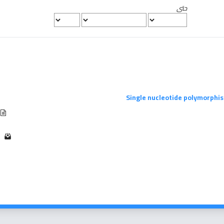
حتى
Single nucleotide polymorphis