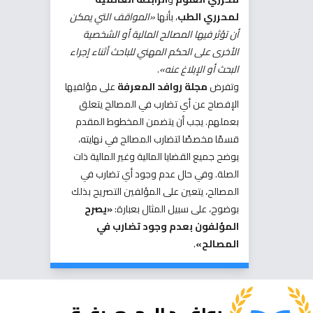
لمحرري الطب
، بأنها
«المواقف التي يمكن
أن تؤثر فيها المصالح المالية أو الشخصية
الأخرى على الحكم المهني للباحث أثناء إجراء
البحث أو الإبلاغ عنه»
.
وتفرض
مجلة روافد المعرفة
على مؤلفيها
الإفصاح عن أي تضارب في المصالح يتعلق
بعملهم. يجب أن يتضمن المخطوط المقدم
قسمًا مخصصًا لتضارب المصالح في نهايته،
يوضح جميع القضايا المالية وغير المالية ذات
الصلة. وفي حال عدم وجود أي تضارب في
المصالح، يتعين على المؤلفين التصريح بذلك
بوضوح، على سبيل المثال بعبارة:
«يصرح
المؤلفون بعدم وجود تضارب في
المصالح»
.