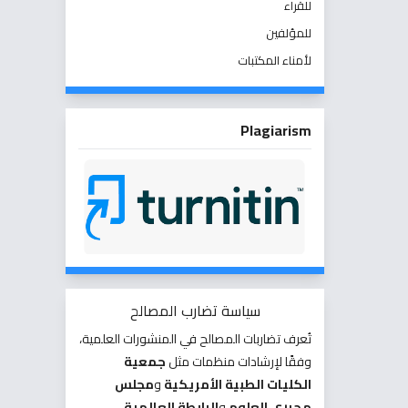
للقراء
للمؤلفين
لأمناء المكتبات
Plagiarism
سياسة تضارب المصالح
تُعرف تضاربات المصالح في المنشورات العلمية،
وفقًا لإرشادات منظمات مثل
جمعية
الكليات الطبية الأمريكية
و
مجلس
محرري العلوم
و
الرابطة العالمية