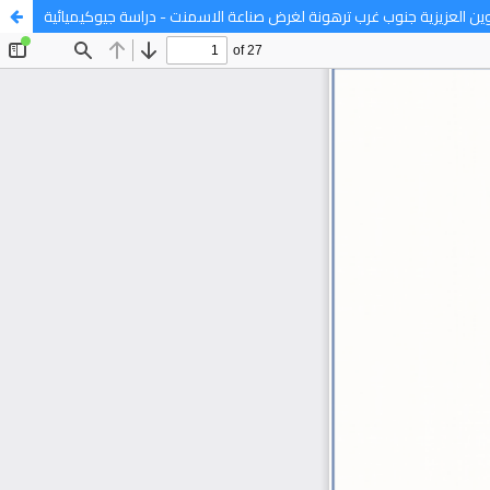
وين العزيزية جنوب غرب ترهونة لغرض صناعة الاسمنت - دراسة جيوكيميائية