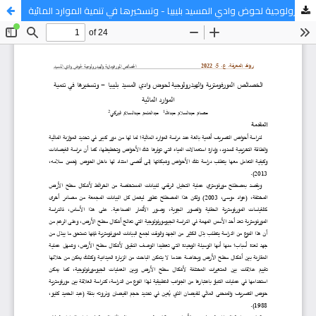
الخصائص المورفومترية والهيدرولوجية لحوض وادي المسيد بليبيا - وتسخيرها في تنمية الموارد المائية